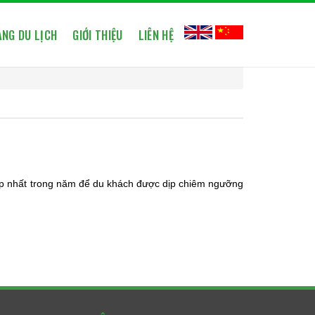
NG DU LỊCH
GIỚI THIỆU
LIÊN HỆ
ẹp nhất trong năm để du khách được dịp chiêm ngưỡng