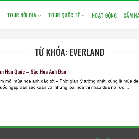
TOUR NỘI ĐỊA
TOUR QUỐC TẾ
Ủ
HOẠT ĐỘNG
CẨM NA
TỪ KHÓA: EVERLAND
n Hàn Quốc – Sắc Hoa Anh Đào
m mỗi mùa hoa anh đào tới – Thời gian lý tưởng nhất, cũng là mùa đ
ốc ngập tràn sắc xuân với những loài hoa thi nhau đua nở rực ...