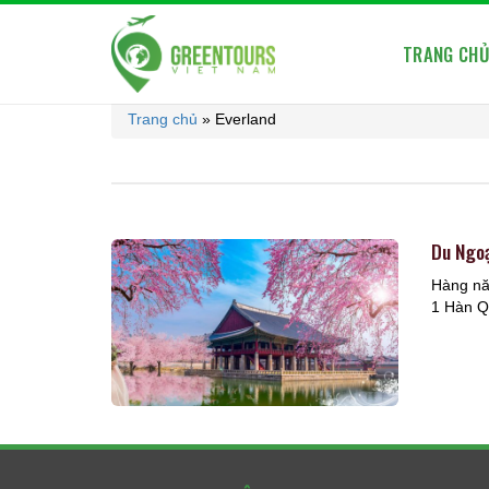
TRANG CH
Trang chủ
»
Everland
Du Ngoạ
Hàng nă
1 Hàn Qu