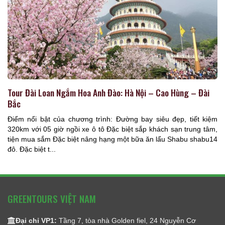
Tour Đài Loan Ngắm Hoa Anh Đào: Hà Nội – Cao Hùng – Đài
Bắc
Điểm nổi bật của chương trình: Đường bay siêu đẹp, tiết kiệm
320km với 05 giờ ngồi xe ô tô Đặc biệt sắp khách sạn trung tâm,
tiện mua sắm Đặc biệt nâng hạng một bữa ăn lẩu Shabu shabu14
đô. Đặc biệt t...
GREENTOURS VIỆT NAM
Đại chỉ VP1:
Tầng 7, tòa nhà Golden fiel, 24 Nguyễn Cơ