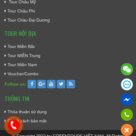
Tour Châu Mỹ
Tour Châu Phi
Tour Châu Đại Dương
TOUR NỘI ĐỊA
Tour Miền Bắc
Tour MIỀN Trung
Tour Miền Nam
Voucher/Combo
Follow us:
THÔNG TIN
Thỏa thuận sử dụng
Chính sách bảo mật
© Copyright 2022 by
GREENTOURS VIỆT NAM
. All Rights