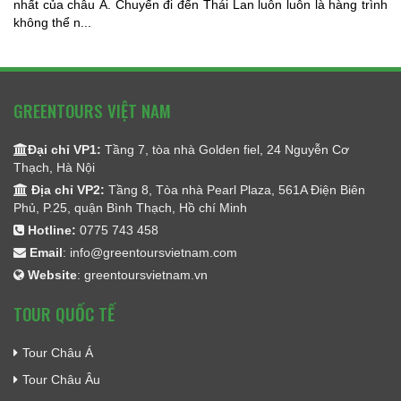
nhất của châu Á. Chuyến đi đến Thái Lan luôn luôn là hàng trình
không thể n...
GREENTOURS VIỆT NAM
Đại chỉ VP1:
Tầng 7, tòa nhà Golden fiel, 24 Nguyễn Cơ
Thạch, Hà Nội
Địa chỉ VP2:
Tầng 8, Tòa nhà Pearl Plaza, 561A Điện Biên
Phủ, P.25, quận Bình Thạch, Hồ chí Minh
Hotline:
0775 743 458
Email
:
info@greentoursvietnam.com
Website
:
greentoursvietnam.vn
TOUR QUỐC TẾ
Tour Châu Á
Tour Châu Âu