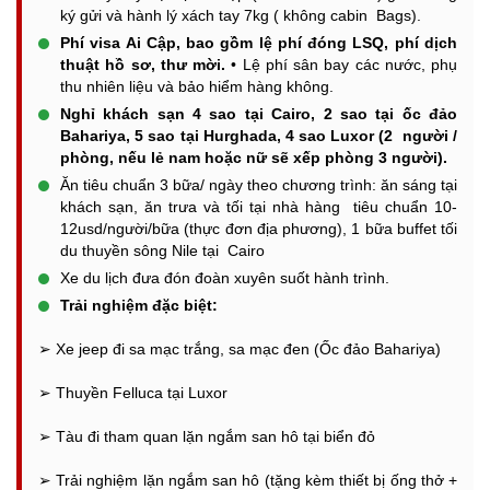
ký gửi và hành lý xách tay 7kg ( không cabin Bags).
Phí visa Ai Cập, bao gồm lệ phí đóng LSQ, phí dịch
thuật hồ sơ, thư mời.
•
Lệ phí sân bay các nước, phụ
thu nhiên liệu và bảo hiểm hàng không.
Nghỉ khách sạn 4 sao tại Cairo, 2 sao tại ốc đảo
Bahariya, 5 sao tại Hurghada, 4 sao Luxor (2 người /
phòng, nếu lẻ nam hoặc nữ sẽ xếp phòng 3 người).
Ăn tiêu chuẩn 3 bữa/ ngày theo chương trình: ăn sáng tại
khách sạn, ăn trưa và tối tại nhà hàng tiêu chuẩn 10-
12usd/người/bữa (thực đơn địa phương), 1 bữa buffet tối
du thuyền sông Nile tại Cairo
Xe du lịch đưa đón đoàn xuyên suốt hành trình.
Trải nghiệm đặc biệt:
➢
Xe jeep đi sa mạc trắng, sa mạc đen (Ốc đảo Bahariya)
➢
Thuyền Felluca tại Luxor
➢
Tàu đi tham quan lặn ngắm san hô tại biển đỏ
➢
Trải nghiệm lặn ngắm san hô (tặng kèm thiết bị ống thở +