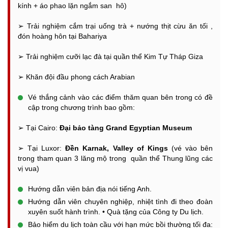
kính + áo phao lặn ngắm san hô)
➢
Trải nghiệm cắm trại uống trà + nướng thịt cừu ăn tối ,
đón hoàng hôn tại Bahariya
➢
Trải nghiệm cưỡi lạc đà tại quần thể Kim Tự Tháp Giza
➢
Khăn đội đầu phong cách Arabian
Vé thắng cảnh vào các điểm thăm quan bên trong có đề
cập trong chương trình bao gồm:
➢
Tại Cairo:
Đại bảo tàng Grand Egyptian Museum
➢
Tại Luxor:
Đền Karnak, Valley of Kings
(vé vào bên
trong tham quan 3 lăng mộ trong quần thể Thung lũng các
vị vua)
Hướng dẫn viên bản địa nói tiếng Anh.
Hướng dẫn viên chuyên nghiệp, nhiệt tình đi theo đoàn
xuyên suốt hành trình.
•
Quà tặng của Công ty Du lịch.
Bảo hiểm du lịch toàn cầu với hạn mức bồi thường tối đa: