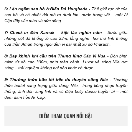
6/ Lặn ngắm san hô ở Biển Đỏ Hurghada -
Thế giới rực rỡ của
san hô và cá nhiệt đới mở ra dưới làn nước trong vắt – một Ai
Cập đầy sắc màu và sức sống.
7/ Check-in Đền Karnak – kiệt tác nghìn năm
- Bước giữa
những cột đá khổng lồ cao 23m, lắng nghe hơi thở linh thiêng
của thần Amun trong ngôi đền vĩ đại nhất xứ sở Pharaoh.
8/ Bay khinh khí cầu trên Thung lũng Các Vị Vua -
Đón bình
minh từ độ cao 300m, nhìn toàn cảnh Luxor và sông Nile rực
sáng – trải nghiệm không nơi nào khác có được.
9/ Thưởng thức bữa tối trên du thuyền sông Nile
- Thưởng
thức buffet sang trọng giữa dòng Nile, trong tiếng nhạc truyền
thống, ánh đèn lung linh và vũ điệu belly dance huyền bí – một
đêm đậm hồn Ai Cập.
ĐIỂM THAM QUAN NỔI BẬT