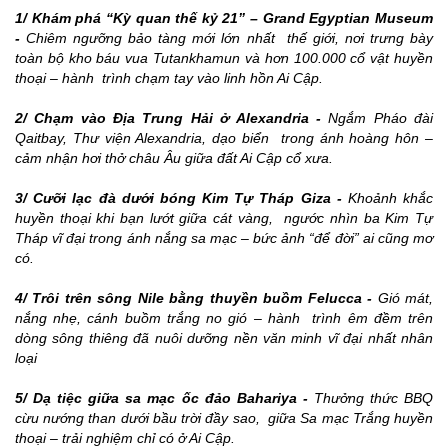
1/ Khám phá “Kỳ quan thế kỷ 21” – Grand Egyptian Museum
-
Chiêm ngưỡng bảo tàng mới lớn nhất thế giới, nơi trưng bày
toàn bộ kho báu vua Tutankhamun và hơn 100.000 cổ vật huyền
thoại – hành trình chạm tay vào linh hồn Ai Cập.
2/ Chạm vào Địa Trung Hải ở Alexandria -
Ngắm Pháo đài
Qaitbay, Thư viện Alexandria, dạo biển trong ánh hoàng hôn –
cảm nhận hơi thở châu Âu giữa đất Ai Cập cổ xưa.
3/ Cưỡi lạc đà dưới bóng Kim Tự Tháp Giza -
Khoảnh khắc
huyền thoại khi bạn lướt giữa cát vàng, ngước nhìn ba Kim Tự
Tháp vĩ đại trong ánh nắng sa mạc – bức ảnh “để đời” ai cũng mơ
có.
4/ Trôi trên sông Nile bằng thuyền buồm Felucca -
Gió mát,
nắng nhẹ, cánh buồm trắng no gió – hành trình êm đềm trên
dòng sông thiêng đã nuôi dưỡng nền văn minh vĩ đại nhất nhân
loại
5/ Dạ tiệc giữa sa mạc ốc đảo Bahariya -
Thưởng thức BBQ
cừu nướng than dưới bầu trời đầy sao, giữa Sa mạc Trắng huyền
thoại – trải nghiệm chỉ có ở Ai Cập.