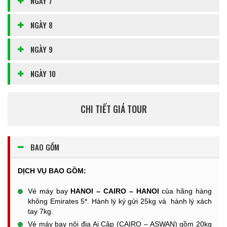
NGÀY 7
NGÀY 8
NGÀY 9
NGÀY 10
CHI TIẾT GIÁ TOUR
BAO GỒM
DỊCH VỤ BAO GỒM:
Vé máy bay
HANOI – CAIRO – HANOI
của hãng hàng
không Emirates 5*. Hành lý ký gửi 25kg và hành lý xách
tay 7kg.
Vé máy bay nội địa Ai Cập (CAIRO – ASWAN) gồm 20kg