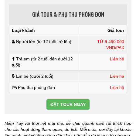
GIÁ TOUR & PHỤ THU PHÒNG ĐƠN
Loại khách
Giá tour
Người lớn (từ 12 tuổi trở lên)
TỪ 9.490.000
VND/PAX
Trẻ em (từ 2 tuổi đến dưới 12
Liên hệ
tuổi)
Em bé (dưới 2 tuổi)
Liên hệ
Phụ thu phòng đơn
Liên hệ
ĐẶT TOUR NGAY
Miền Tây với thời tiết mát mẻ, dễ chịu quanh năm rất thích hợp
cho các hoạt động tham quan, du lịch. Mỗi mùa, nơi đây lại khoác
lên mình một vẻ đẹp riêng độc đáo, hấp dẫn du khách tứ phương.