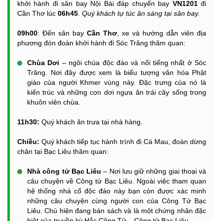
khởi hành đi sân bay Nội Bài đáp chuyến bay
VN120
1
đi
Cần Thơ lúc
06h45
.
Quý khách tự túc ăn sáng tại sân bay.
09h00
: Đến sân bay
Cần Thơ
, xe và hướng dẫn viên địa
phương đón đoàn khởi hành đi Sóc Trăng thăm quan:
Chùa Dơi
– ngôi chùa độc đáo và nổi tiếng nhất ở Sóc
Trăng. Nơi đây được xem là biểu tượng văn hóa Phật
giáo của người Khmer vùng này. Đặc trưng của nó là
kiến trúc và những con dơi ngựa ăn trái cây sống trong
khuôn viên chùa.
11h30:
Quý khách ăn trưa tại nhà hàng.
Chiều:
Quý khách tiếp tục hành trình đi Cà Mau, đoàn dừng
chân tại Bạc Liêu thăm quan:
Nhà công tử Bạc Liêu
– Nơi lưu giữ những giai thoại và
câu chuyện về Công tử Bạc Liêu. Ngoài việc tham quan
hệ thống nhà cổ độc đáo này bạn còn được xác minh
những câu chuyện cùng người con của Công Tử Bạc
Liêu. Chú hiện đang bán sách và là một chứng nhân đặc
biệt của truyền kỳ Hắc Công Tử – Công tử Bạc Liêu.