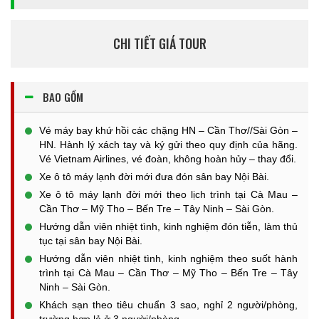
CHI TIẾT GIÁ TOUR
BAO GỒM
Vé máy bay khứ hồi các chặng HN – Cần Thơ//Sài Gòn –
HN. Hành lý xách tay và ký gửi theo quy định của hãng.
Vé Vietnam Airlines, vé đoàn, không hoàn hủy – thay đổi.
Xe ô tô máy lạnh đời mới đưa đón sân bay Nội Bài.
Xe ô tô máy lạnh đời mới theo lịch trình tại Cà Mau –
Cần Thơ – Mỹ Tho – Bến Tre – Tây Ninh – Sài Gòn.
Hướng dẫn viên nhiệt tình, kinh nghiệm đón tiễn, làm thủ
tục tại sân bay Nội Bài.
Hướng dẫn viên nhiệt tình, kinh nghiệm theo suốt hành
trình tại Cà Mau – Cần Thơ – Mỹ Tho – Bến Tre – Tây
Ninh – Sài Gòn.
Khách sạn theo tiêu chuẩn 3 sao, nghỉ 2 người/phòng,
trường hợp lẻ ở 3 người/phòng.