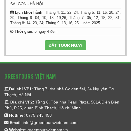
SÀI GÒN - HÀ NỘI
Lịch khởi hành:
Tháng 4: 11, 22, 24; Tháng 5: 11, 16, 20, 24,
29; Tháng 6: 04, 10, 13, 19,26; Tháng 7: 05, 12, 18, 22, 31;
Tháng 8: 14, 20, 24; Tháng 9: 13, 16, 25....năm 2025
Thời gian:
5 ngày 4 đêm
ĐẶT TOUR NGAY
GREENTOURS VIỆT NAM
Đại chỉ VP1:
Tầng 7, tòa nhà Golden fiel, 24 Nguyễn Cơ
Thạch, Hà Nội
Địa chỉ VP2:
Tầng 8, Tòa nhà Pearl Plaza, 561A Điện Biên
Phủ, P.25, quận Bình Thạch, Hồ chí Minh
Hotline:
0775 743 458
Email
:
info@greentoursvietnam.com
Website
:
greentoursvietnam.vn