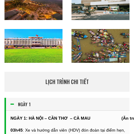
LỊCH TRÌNH CHI TIẾT
NGÀY 1
NGÀY 1: HÀ NỘI – CẦN THƠ – CÀ MAU
(Ăn
t
03h45
: Xe và hướng dẫn viên (HDV) đón đoàn tại điểm hẹn,