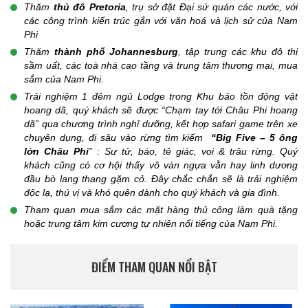
Thăm
thủ đô Pretoria
, trụ sở đặt Đại sứ quán các nước, với
các công trình kiến trúc gắn với văn hoá và lịch sử của Nam
Phi
Thăm
thành phố Johannesburg
, tập trung các khu đô thị
sầm uất, các toà nhà cao tầng và trung tâm thương mại, mua
sắm của Nam Phi.
Trải nghiệm 1 đêm ngủ Lodge trong Khu bảo tồn động vật
hoang dã, quý khách sẽ được “Chạm tay tới Châu Phi hoang
dã” qua chương trình nghỉ dưỡng, kết hợp safari game trên xe
chuyên dụng, đi sâu vào rừng tìm kiếm
“Big Five – 5 ông
lớn Châu Phi
” : Sư tử, báo, tê giác, voi & trâu rừng. Quý
khách cũng có cơ hội thấy vô vàn ngựa vằn hay linh dương
đầu bò lang thang gặm cỏ. Đây chắc chắn sẽ là trải nghiệm
độc lạ, thú vị và khó quên dành cho quý khách và gia đình.
Tham quan mua sắm các mặt hàng thủ công làm quà tặng
hoặc trung tâm kim cương tự nhiên nổi tiếng của Nam Phi.
ĐIỂM THAM QUAN NỔI BẬT