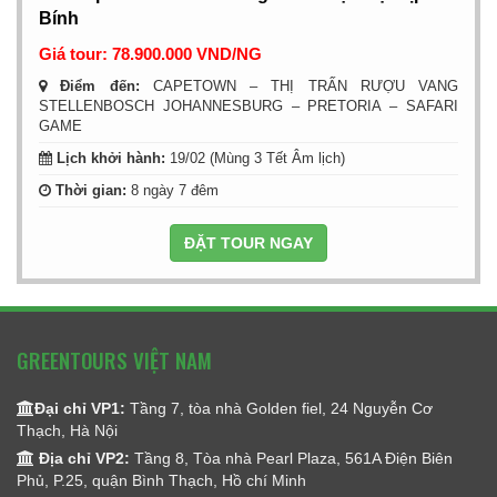
Bính
Giá tour: 78.900.000 VND/NG
Điểm đến:
CAPETOWN – THỊ TRẤN RƯỢU VANG
STELLENBOSCH JOHANNESBURG – PRETORIA – SAFARI
GAME
Lịch khởi hành:
19/02 (Mùng 3 Tết Âm lịch)
Thời gian:
8 ngày 7 đêm
ĐẶT TOUR NGAY
GREENTOURS VIỆT NAM
Đại chỉ VP1:
Tầng 7, tòa nhà Golden fiel, 24 Nguyễn Cơ
Thạch, Hà Nội
Địa chỉ VP2:
Tầng 8, Tòa nhà Pearl Plaza, 561A Điện Biên
Phủ, P.25, quận Bình Thạch, Hồ chí Minh