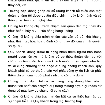
khách quan như: giá nhiên liệu thay đổi, tỉ giá trên thị trường
thay đổi, v.v…
Trường hợp không ghép đủ số lượng khách tối thiểu cho một
đoàn, chúng tôi được quyền điều chỉnh ngày khởi hành và có
thông báo trước cho Quý khách.
Chúng tôi không chịu trách nhiệm liên quan đến mọi thay đổi
như: hoãn, hủy, v.v… của hãng hàng không.
Chúng tôi không chịu trách nhiệm các vấn đề bất khả kháng
như: thiên tai, hỏa hoạn, đình công, thay đổi của chính quyền
sở tại, v.v…
Quý Khách không được tự động nhận thêm người nhà hoặc
người quen lên xe mà không có sự thỏa thuận dịch vụ với
chúng tôi trước đó. Nếu quý khách muốn nhận người nhà lên
xe đi cùng chương trình hoặc ở cùng phòng khách sạn, quý
khách phải có sự thoả thuận với phía công ty du lịch và phải
thêm chi phí của người phát sinh cho công ty du lịch.
Chúng tôi sử dụng tất cả các hãng hàng không khác nhau
thuận tiện nhất cho chuyến đi ( trong trường hợp quý khách sử
dụng vé máy bay do chúng tôi cung cấp).
Chúng tôi không chịu trách nhiệm bất cứ sự thiệt hại nào do
sự chậm trễ của Quý khách trong mọi trường hợp.