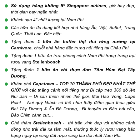
Sử dụng hàng không 5* Singapore airlines
, giờ bay đẹp,
thời gian bay ngắn nhất.
Khách sạn 4* chất lượng tại Nam Phi
Các bữa ăn đa dạng kết hợp nhà hàng Âu, Việt, Buffet, Trung
Quốc, Thái Lan. Đặc biệt:
Tặng đoàn
1 bữa ăn buffet thịt thú rừng nướng tại
Carnivore,
chuỗi nhà hàng đặc trưng nổi tiếng tại Châu Phi
Tặng đoàn 1 bữa ăn trưa phong cách Nam Phi trong trang trại
rượu vang
Stellenbosch
Tặng đoàn
1 bữa ăn với thực đơn Tôm Hùm Đại Tây
Dương.
Khám phá
Capetown – TOP 10 THÀNH PHỐ ĐẸP NHẤT THẾ
GIỚI
với các thắng cảnh nổi tiếng như Đi cáp treo 360 độ lên
Núi Bàn – Di sản thiên nhiên thế giới, Mũi Hảo Vọng, Cape
Point – Nơi quý khách có thể nhìn thấy điểm giao thoa giữa
Đại Tây Dương & Ấn Độ Dương, Đi thuyền ra Đảo hải cẩu,
Đảo Chim cánh cụt…
Ghé thăm
Stellenbosch
- thị trấn xinh đẹp với những cánh
đồng nho trải dài xa tầm mắt, thưởng thức ly rượu vang hảo
hạng ngay tại vùng đất rượu vang lâu đời nhất Nam Phi.