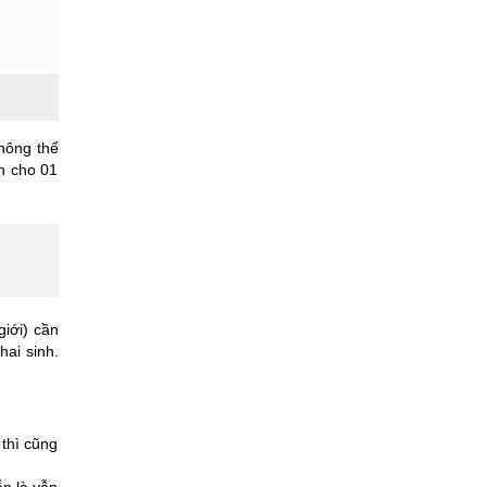
hông thể
h cho 01
giới) cần
hai sinh.
 thì cũng