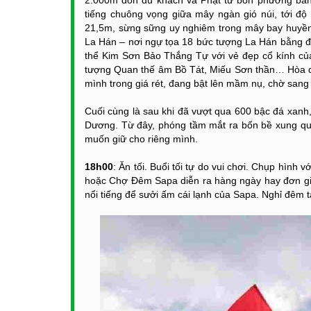
2.000m đón du khách và Phật tử bốn phương bằng 
tiếng chuông vọng giữa mây ngàn gió núi, tới đ
21,5m, sừng sững uy nghiêm trong mây bay huyền
La Hán – nơi ngự tọa 18 bức tượng La Hán bằng đồ
thể Kim Sơn Bảo Thắng Tự với vẻ đẹp cổ kính củ
tượng Quan thế âm Bồ Tát, Miếu Sơn thần… Hòa q
mình trong giá rét, đang bật lên mầm nụ, chờ sang
Cuối cùng là sau khi đã vượt qua 600 bậc đá xanh
Dương. Từ đây, phóng tầm mắt ra bốn bề xung qu
muốn giữ cho riêng mình.
18h00
: Ăn tối. Buổi tối tự do vui chơi. Chụp hình
hoặc Chợ Đêm Sapa diễn ra hàng ngày hay đơn g
nổi tiếng để sưởi ấm cái lạnh của Sapa. Nghỉ đêm t