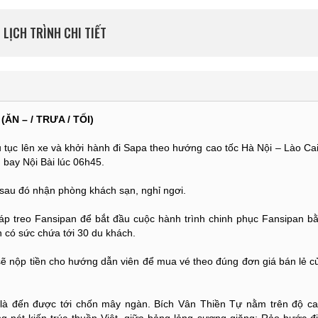
LỊCH TRÌNH CHI TIẾT
(ĂN – / TRƯA / TỐI)
hủ tục lên xe và khởi hành đi Sapa theo hướng cao tốc Hà Nội – Lào Cai
 bay Nội Bài lúc 06h45.
 sau đó nhận phòng khách sạn, nghỉ ngơi.
p treo Fansipan để bắt đầu cuộc hành trình chinh phục Fansipan b
in có sức chứa tới 30 du khách.
sẽ nộp tiền cho hướng dẫn viên để mua vé theo đúng đơn giá bán lẻ c
là đến được tới chốn mây ngàn. Bích Vân Thiền Tự nằm trên độ ca