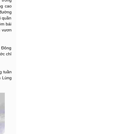
 trong
ng cao
 đường
i quần
êm bái
i vươn
a Đông
ớc chỉ
g tuần
n Lùng