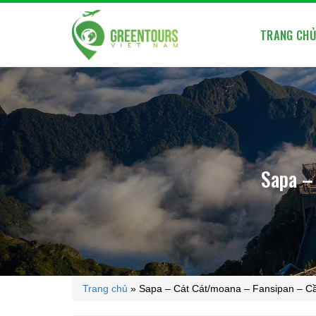
TRANG CH
Sapa –
Trang chủ
»
Sapa – Cát Cát/moana – Fansipan – C