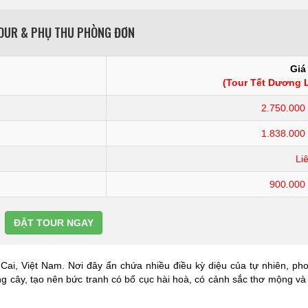
TOUR & PHỤ THU PHÒNG ĐƠN
Giá
(Tour Tết Dương L
2.750.000
1.838.000
Li
900.000
ĐẶT TOUR NGAY
 Cai, Việt Nam. Nơi đây ẩn chứa nhiều điều kỳ diệu của tự nhiên, ph
ừng cây, tạo nên bức tranh có bố cục hài hoà, có cảnh sắc thơ mộng v