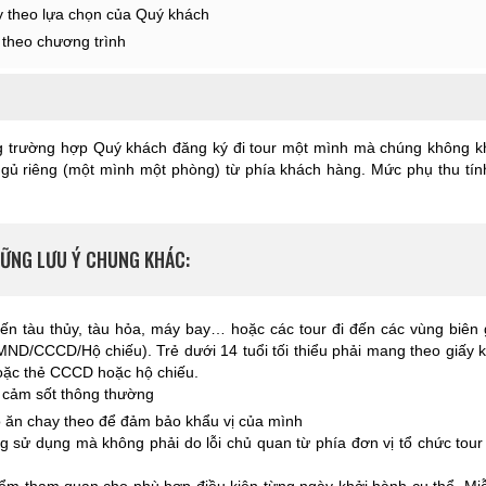
y theo lựa chọn của Quý khách
 theo chương trình
g trường hợp Quý khách đăng ký đi tour một mình mà chúng không k
gủ riêng (một mình một phòng) từ phía khách hàng. Mức phụ thu tín
ỮNG LƯU Ý CHUNG KHÁC:
 đến tàu thủy, tàu hỏa, máy bay… hoặc các tour đi đến các vùng biên 
MND/CCCD/Hộ chiếu). Trẻ dưới 14 tuổi tối thiểu phải mang theo giấy k
hoặc thẻ CCCD hoặc hộ chiếu.
 cảm sốt thông thường
ồ ăn chay theo để đảm bảo khẩu vị của mình
g sử dụng mà không phải do lỗi chủ quan từ phía đơn vị tổ chức tour