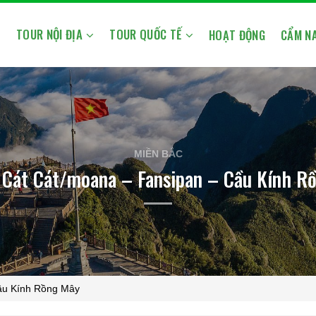
TOUR NỘI ĐỊA
TOUR QUỐC TẾ
Ủ
HOẠT ĐỘNG
CẨM NA
MIỀN BẮC
 Cát Cát/moana – Fansipan – Cầu Kính R
ầu Kính Rồng Mây