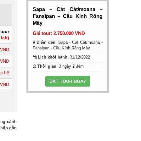
Sapa – Cát Cát/moana –
Fansipan – Cầu Kính Rồng
Mây
 tour
Giá tour: 2.750.000 VNĐ
ịch)
Điểm đến:
Sapa - Cát Cát/moana -
Fansipan - Cầu Kính Rồng Mây
 VNĐ
Lịch khởi hành:
31/12/2022
 VNĐ
Thời gian:
3 ngày 2 đêm
ên hệ
ĐẶT TOUR NGAY
 VNĐ
ong cảnh
à hấp dẫn