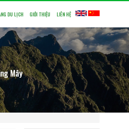
NG DU LỊCH
GIỚI THIỆU
LIÊN HỆ
ồng Mây