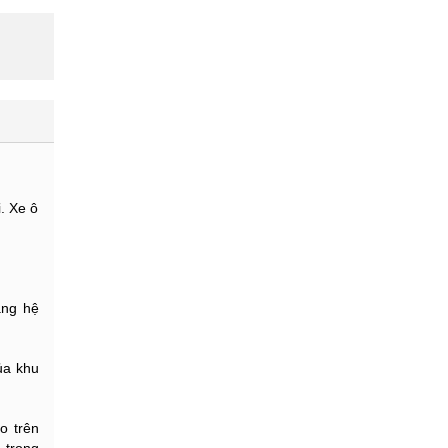
. Xe ô
ằng hệ
ủa khu
o trên