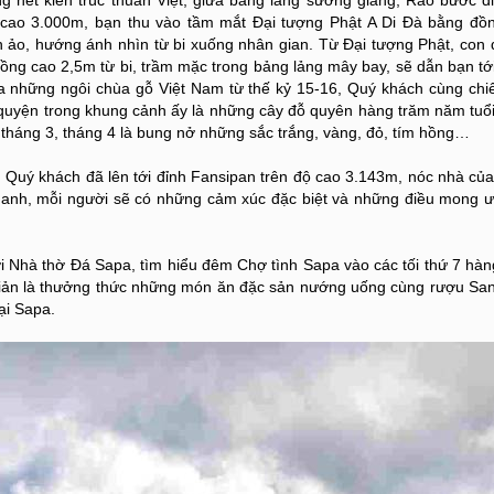
nét kiến trúc thuần Việt, giữa bảng lảng sương giăng; Rảo bước đi
ộ cao 3.000m, bạn thu vào tầm mắt Đại tượng Phật A Di Đà bằng đồ
 ảo, hướng ánh nhìn từ bi xuống nhân gian. Từ Đại tượng Phật, con
ng cao 2,5m từ bi, trầm mặc trong bảng lảng mây bay, sẽ dẫn bạn tớ
a những ngôi chùa gỗ Việt Nam từ thế kỷ 15-16, Quý khách cùng chi
uyện trong khung cảnh ấy là những cây đỗ quyên hàng trăm năm tuổ
 tháng 3, tháng 4 là bung nở những sắc trắng, vàng, đỏ, tím hồng…
, Quý khách đã lên tới đỉnh Fansipan trên độ cao 3.143m, nóc nhà củ
anh, mỗi người sẽ có những cảm xúc đặc biệt và những điều mong ư
 với Nhà thờ Đá Sapa, tìm hiểu đêm Chợ tình Sapa vào các tối thứ 7 hàn
iản là thưởng thức những món ăn đặc sản nướng uống cùng rượu Sa
ại Sapa.