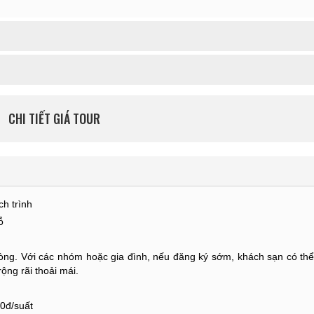
CHI TIẾT GIÁ TOUR
ch trình
ỗ
ng. Với các nhóm hoặc gia đình, nếu đăng ký sớm, khách sạn có thể 
ộng rãi thoải mái.
0đ/suất